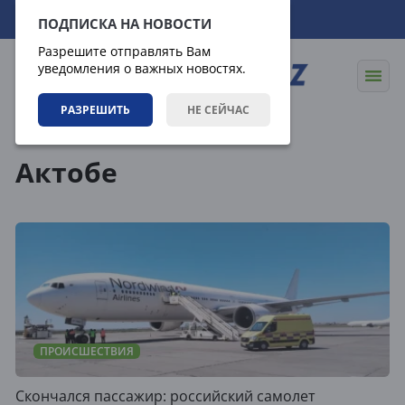
08.08.2026
08:19:23
ПОДПИСКА НА НОВОСТИ
Разрешите отправлять Вам
уведомления о важных новостях.
РАЗРЕШИТЬ
НЕ СЕЙЧАС
Теги
Актобе
ПРОИСШЕСТВИЯ
Скончался пассажир: российский самолет