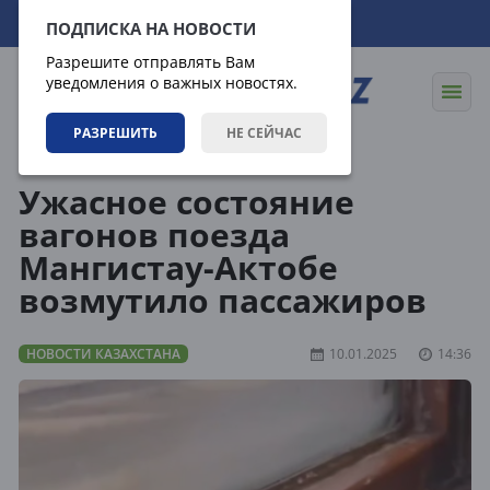
08.08.2026
08:55:48
ПОДПИСКА НА НОВОСТИ
Разрешите отправлять Вам
уведомления о важных новостях.
РАЗРЕШИТЬ
НЕ СЕЙЧАС
Новости
Новости Казахстана
Ужасное состояние
вагонов поезда
Мангистау-Актобе
возмутило пассажиров
НОВОСТИ КАЗАХСТАНА
10.01.2025
14:36