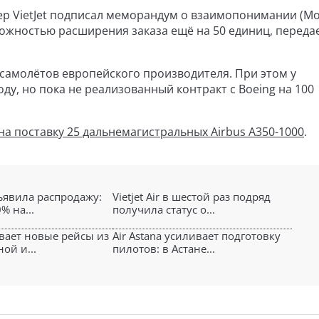
ер VietJet подписал меморандум о взаимопонимании (Mo
можностью расширения заказа ещё на 50 единиц, переда
з самолётов европейского производителя. При этом у
ду, но пока не реализованный контракт с Boeing на 100
 на поставку 25 дальнемагистральных Airbus A350-1000
.
объявила распродажу:
Vietjet Air в шестой раз подряд
% на...
получила статус о...
ывает новые рейсы из
Air Astana усиливает подготовку
ой и...
пилотов: в Астане...