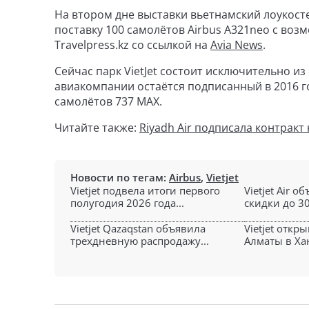
На втором дне выставки вьетнамский лоукост
поставку 100 самолётов Airbus A321neo с воз
Travelpress.kz со ссылкой на
Avia News
.
Сейчас парк VietJet состоит исключительно и
авиакомпании остаётся подписанный в 2016 го
самолётов 737 MAX.
Читайте также:
Riyadh Air подписала контракт
Новости по тегам:
Airbus
,
Vietjet
Vietjet подвела итоги первого
Vietjet Air 
полугодия 2026 года...
скидки до 30
Vietjet Qazaqstan объявила
Vietjet откр
трехдневную распродажу...
Алматы в Хан