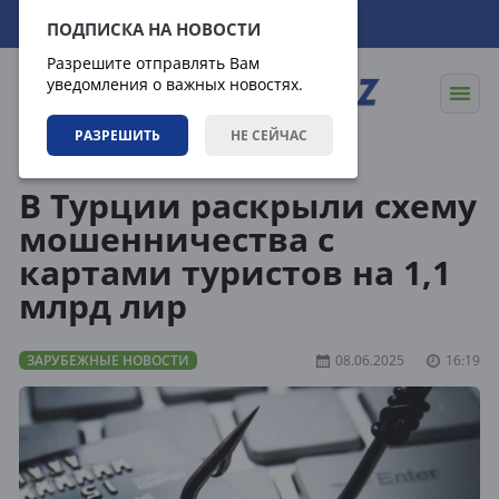
09.08.2026
09:03:32
ПОДПИСКА НА НОВОСТИ
Разрешите отправлять Вам
уведомления о важных новостях.
РАЗРЕШИТЬ
НЕ СЕЙЧАС
Новости
Зарубежные новости
В Турции раскрыли схему
мошенничества с
картами туристов на 1,1
млрд лир
ЗАРУБЕЖНЫЕ НОВОСТИ
08.06.2025
16:19