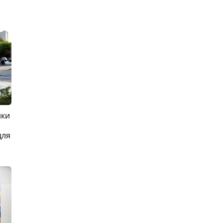
ики
для