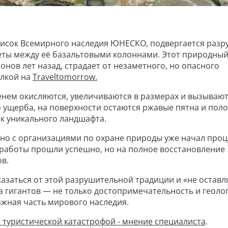
список Всемирного наследия ЮНЕСКО, подвергается раз
неты между её базальтовыми колоннами. Этот природны
нов лет назад, страдает от незаметного, но опасного
ылкой на
Traveltomorrow.
енем окисляются, увеличиваются в размерах и вызываю
ущерба, на поверхности остаются ржавые пятна и поло
к уникального ландшафта.
о с организациями по охране природы уже начал проц
 работы прошли успешно, но на полное восстановление
в.
азаться от этой разрушительной традиции и «не оставл
а гигантов — не только достопримечательность и геоло
ажная часть мирового наследия.
с туристической катастрофой - мнение специалиста
.