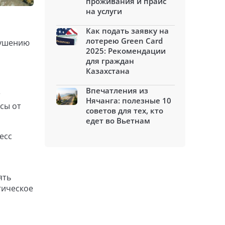
проживания и прайс
на услуги
Как подать заявку на
лотерею Green Card
рушению
2025: Рекомендации
й
для граждан
Казахстана
Впечатления из
т
Нячанга: полезные 10
сы от
советов для тех, кто
едет во Вьетнам
есс
ять
гическое