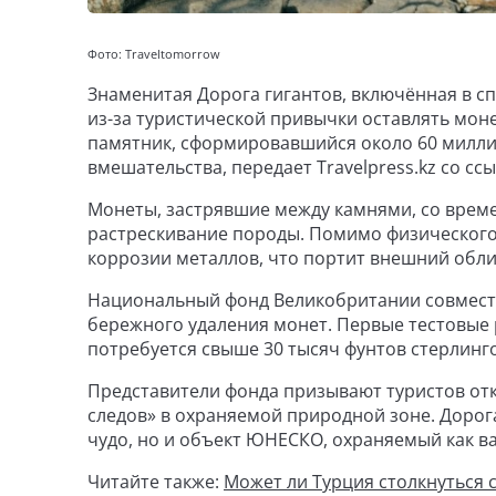
Фото: Traveltomorrow
Знаменитая Дорога гигантов, включённая в 
из-за туристической привычки оставлять мо
памятник, сформировавшийся около 60 миллио
вмешательства, передает Travelpress.kz со сс
Монеты, застрявшие между камнями, со врем
растрескивание породы. Помимо физического 
коррозии металлов, что портит внешний обли
Национальный фонд Великобритании совместн
бережного удаления монет. Первые тестовые
потребуется свыше 30 тысяч фунтов стерлинго
Представители фонда призывают туристов отк
следов» в охраняемой природной зоне. Дорог
чудо, но и объект ЮНЕСКО, охраняемый как в
Читайте также:
Может ли Турция столкнуться 