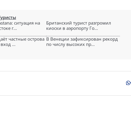
Туристы
Astana: ситуация на
Британский турист разгромил
оке г...
киоски в аэропорту Го...
аёт частные острова
В Венеции зафиксирован рекорд
вход ...
по числу высоких пр...