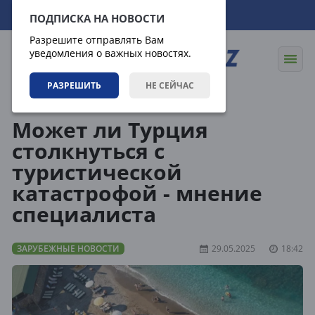
08.08.2026
23:19:41
ПОДПИСКА НА НОВОСТИ
Разрешите отправлять Вам
уведомления о важных новостях.
РАЗРЕШИТЬ
НЕ СЕЙЧАС
Новости
Зарубежные новости
Может ли Турция
столкнуться с
туристической
катастрофой - мнение
специалиста
ЗАРУБЕЖНЫЕ НОВОСТИ
29.05.2025
18:42