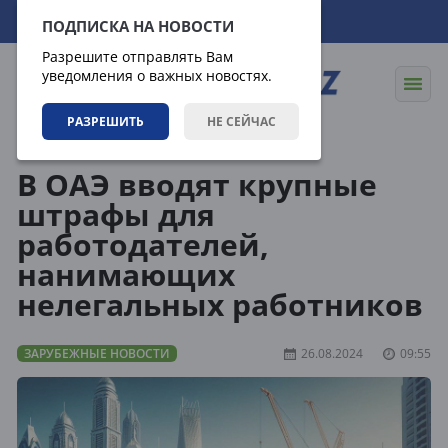
09.08.2026
07:08:10
ПОДПИСКА НА НОВОСТИ
Разрешите отправлять Вам
уведомления о важных новостях.
РАЗРЕШИТЬ
НЕ СЕЙЧАС
Новости
Зарубежные новости
В ОАЭ вводят крупные
штрафы для
работодателей,
нанимающих
нелегальных работников
ЗАРУБЕЖНЫЕ НОВОСТИ
26.08.2024
09:55