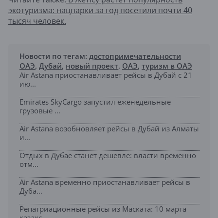
экотуризма: нацпарки за год посетили почти 40
тысяч человек.
Новости по тегам:
достопримечательности
ОАЭ
,
Дубай
,
новый проект
,
ОАЭ
,
туризм в ОАЭ
Air Astana приостанавливает рейсы в Дубай с 21
ию...
Emirates SkyCargo запустил еженедельные
грузовые ...
Air Astana возобновляет рейсы в Дубай из Алматы
и...
Отдых в Дубае станет дешевле: власти временно
отм...
Air Astana временно приостанавливает рейсы в
Дуба...
Репатриационные рейсы из Маската: 10 марта
казахс...