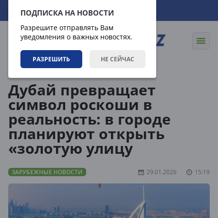
11.08.2026
00:55:06
ПОДПИСКА НА НОВОСТИ
Разрешите отправлять Вам
уведомления о важных новостях.
РАЗРЕШИТЬ
НЕ СЕЙЧАС
Новости
Зарубежные новости
Дубай превращает
символ роскоши в
реальность: в городе
планируют открыть
«золотую улицу
ЗАРУБЕЖНЫЕ НОВОСТИ
29.01.2026
15:19