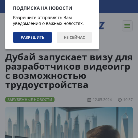
07.08.2026
18:39:51
ПОДПИСКА НА НОВОСТИ
Разрешите отправлять Вам
уведомления о важных новостях.
РАЗРЕШИТЬ
НЕ СЕЙЧАС
Новости
Зарубежные новости
Дубай запускает визу для
разработчиков видеоигр
с возможностью
трудоустройства
ЗАРУБЕЖНЫЕ НОВОСТИ
12.05.2024
10:37