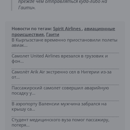
прежде чем отправляться куда-либо на
Гаити».
Новости по тегам:
Spirit Airlines
,
авиационные
происшествия
,
Гаити
В Кыргызстане временно приостановили полеты
авиак...
Самолет United Airlines врезался в грузовик и
фон...
Самолёт Arik Air экстренно сел в Нигерии из-за
от...
Пассажирский самолет совершил аварийную
посадку у...
В аэропорту Валенсии мужчина забрался на
крышу са...
Студент медицинского вуза помог пассажиру,
потеря...