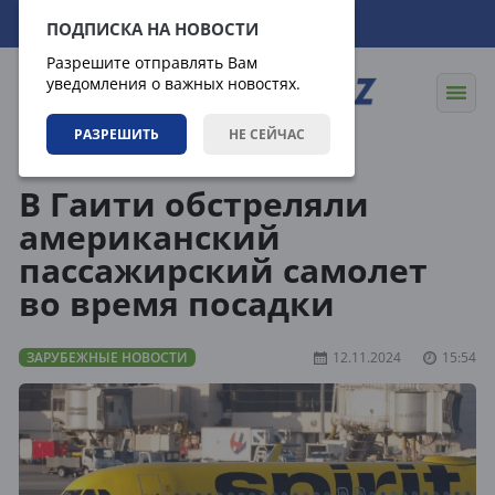
08.08.2026
07:38:27
ПОДПИСКА НА НОВОСТИ
Разрешите отправлять Вам
уведомления о важных новостях.
РАЗРЕШИТЬ
НЕ СЕЙЧАС
Новости
Зарубежные новости
В Гаити обстреляли
американский
пассажирский самолет
во время посадки
ЗАРУБЕЖНЫЕ НОВОСТИ
12.11.2024
15:54