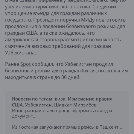
В мае Шавкат Мирзиёев утвердил комплекс мер по
увеличению туристического потока. Среди них —
упрощение въезда для граждан различных
государств. Президент поручил МИДу подготовить
предложения о введении безвизового режима для
граждан США, а также ожидалось, что
американская сторона рассмотрит возможность
смягчения визовых требований для граждан
Узбекистана.
Ранее
Spot
сообщал, что Узбекистан продлил
безвизовый режим для граждан Китая, позволяя им
находиться в стране до 30 дней.
Новости по тегам:
виза
,
Изменение правил
,
США
,
Узбекистан
,
Шавкат Мирзиёев
Иностранцам стало проще оформить въезд и
документ...
Из Костаная запускают прямые рейсы в Ташкент...