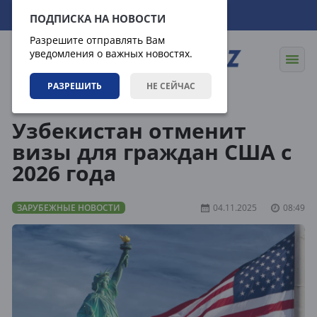
10.08.2026
10:37:14
ПОДПИСКА НА НОВОСТИ
Разрешите отправлять Вам
уведомления о важных новостях.
РАЗРЕШИТЬ
НЕ СЕЙЧАС
Новости
Зарубежные новости
Узбекистан отменит
визы для граждан США с
2026 года
ЗАРУБЕЖНЫЕ НОВОСТИ
04.11.2025
08:49