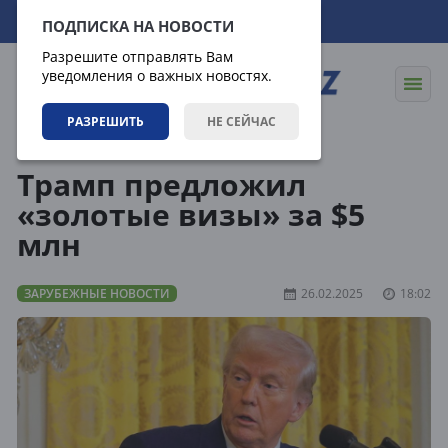
07.08.2026
18:00:24
ПОДПИСКА НА НОВОСТИ
Разрешите отправлять Вам
уведомления о важных новостях.
РАЗРЕШИТЬ
НЕ СЕЙЧАС
Новости
Зарубежные новости
Трамп предложил
«золотые визы» за $5
млн
ЗАРУБЕЖНЫЕ НОВОСТИ
26.02.2025
18:02