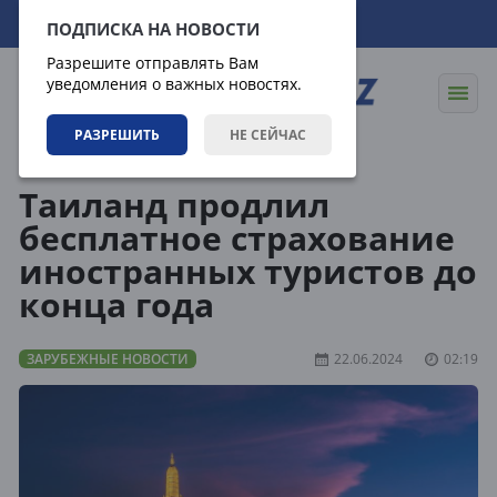
09.08.2026
12:37:46
ПОДПИСКА НА НОВОСТИ
Разрешите отправлять Вам
уведомления о важных новостях.
РАЗРЕШИТЬ
НЕ СЕЙЧАС
Новости
Зарубежные новости
Таиланд продлил
бесплатное страхование
иностранных туристов до
конца года
ЗАРУБЕЖНЫЕ НОВОСТИ
22.06.2024
02:19