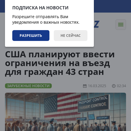
09.08.2026
17:36:40
ПОДПИСКА НА НОВОСТИ
Разрешите отправлять Вам
уведомления о важных новостях.
РАЗРЕШИТЬ
НЕ СЕЙЧАС
Новости
Зарубежные новости
США планируют ввести
ограничения на въезд
для граждан 43 стран
ЗАРУБЕЖНЫЕ НОВОСТИ
16.03.2025
02:34