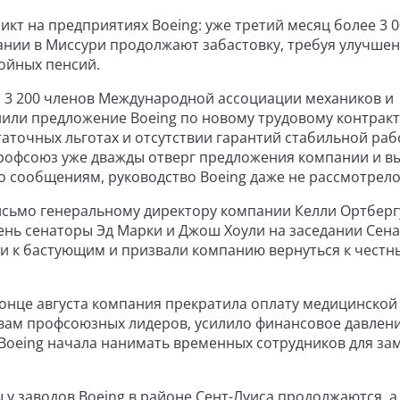
кт на предприятиях Boeing: уже третий месяц более 3 0
нии в Миссури продолжают забастовку, требуя улучше
тойных пенсий.
ло 3 200 членов Международной ассоциации механиков и
нили предложение Boeing по новому трудовому контракт
таточных льготах и отсутствии гарантий стабильной раб
профсоюз уже дважды отверг предложения компании и в
о сообщениям, руководство Boeing даже не рассмотрело
исьмо генеральному директору компании Келли Ортберг
день сенаторы Эд Марки и Джош Хоули на заседании Сена
и к бастующим и призвали компанию вернуться к чест
конце августа компания прекратила оплату медицинской
овам профсоюзных лидеров, усилило финансовое давлен
, Boeing начала нанимать временных сотрудников для з
 у заводов Boeing в районе Сент-Луиса продолжаются, а