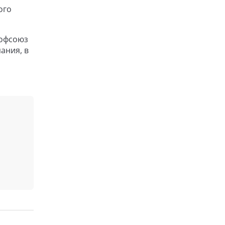
ого
рофсоюз
ания, в