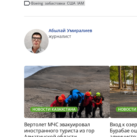
Boeing
забастовка
США
IAM
Абылай Умиралиев
журналист
НОВОСТИ КАЗАХСТАНА
НОВОСТИ
Вертолет МЧС эвакуировал
Вход к озер
иностранного туриста из гор
Бурабае о
Алматинской области
администр