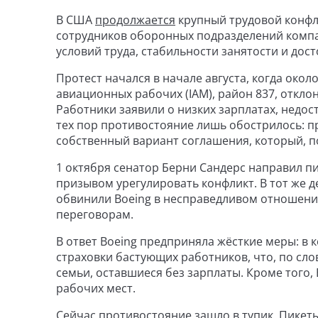
В США
продолжается
крупный трудовой конфли
сотрудников оборонных подразделений компа
условий труда, стабильности занятости и дос
Протест начался в начале августа, когда око
авиационных рабочих (IAM), район 837, откло
Работники заявили о низких зарплатах, недос
тех пор противостояние лишь обострилось: 
собственный вариант соглашения, который, п
1 октября сенатор Берни Сандерс направил п
призывом урегулировать конфликт. В тот же 
обвинили Boeing в несправедливом отношени
переговорам.
В ответ Boeing предприняла жёсткие меры: в 
страховки бастующих работников, что, по сл
семьи, оставшиеся без зарплаты. Кроме того
рабочих мест.
Сейчас противостояние зашло в тупик. Пикеты