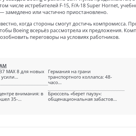
м числе истребителей F-15, F/A-18 Super Hornet, учебн
 — замедлено или частично приостановлено.
звестно, когда стороны смогут достичь компромисса. П
 чтобы Boeing всерьёз рассмотрела их предложения. Комп
возобновить переговоры на условиях работников.
IAM
737 MAX 8 для новых
Германия на грани
 усили...
транспортного коллапса: 48-
часо...
 центре внимания: в
Брюссель «берет паузу»:
шел 35-...
общенациональная забастов...