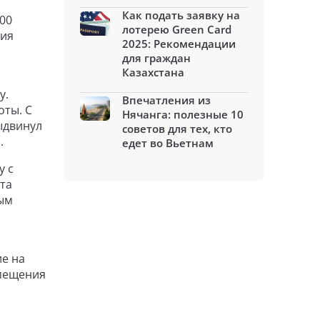
Как подать заявку на
00
лотерею Green Card
ния
2025: Рекомендации
для граждан
Казахстана
у.
Впечатления из
оты. С
Нячанга: полезные 10
ыдвинул
советов для тех, кто
.
едет во Вьетнам
у с
та
ным
ие на
амещения