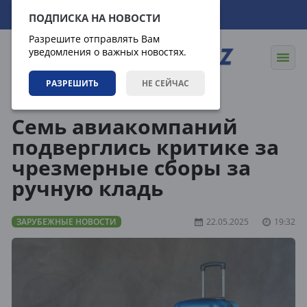
08.08.2026
08:16:55
ПОДПИСКА НА НОВОСТИ
Разрешите отправлять Вам
уведомления о важных новостях.
РАЗРЕШИТЬ
НЕ СЕЙЧАС
Новости
Зарубежные новости
Семь авиакомпаний
подверглись критике за
чрезмерные сборы за
ручную кладь
ЗАРУБЕЖНЫЕ НОВОСТИ
22.05.2025
19:32