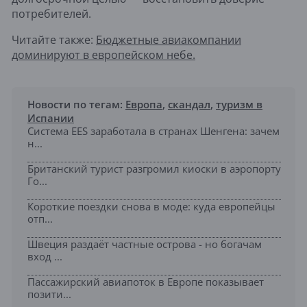
потребителей.
Читайте также:
Бюджетные авиакомпании
доминируют в европейском небе.
Новости по тегам:
Европа
,
скандал
,
туризм в
Испании
Система EES заработала в странах Шенгена: зачем
н...
Британский турист разгромил киоски в аэропорту
Го...
Короткие поездки снова в моде: куда европейцы
отп...
Швеция раздаёт частные острова - но богачам
вход ...
Пассажирский авиапоток в Европе показывает
позити...