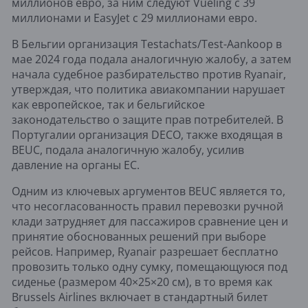
миллионов евро, за ним следуют Vueling с 39
миллионами и EasyJet с 29 миллионами евро.
В Бельгии организация Testachats/Test-Aankoop в
мае 2024 года подала аналогичную жалобу, а затем
начала судебное разбирательство против Ryanair,
утверждая, что политика авиакомпании нарушает
как европейское, так и бельгийское
законодательство о защите прав потребителей. В
Португалии организация DECO, также входящая в
BEUC, подала аналогичную жалобу, усилив
давление на органы ЕС.
Одним из ключевых аргументов BEUC является то,
что несогласованность правил перевозки ручной
клади затрудняет для пассажиров сравнение цен и
принятие обоснованных решений при выборе
рейсов. Например, Ryanair разрешает бесплатно
провозить только одну сумку, помещающуюся под
сиденье (размером 40×25×20 см), в то время как
Brussels Airlines включает в стандартный билет