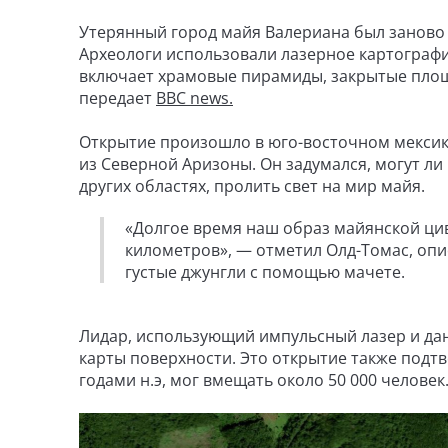
Утерянный город майя Валериана был заново 
Археологи использовали лазерное картографи
включает храмовые пирамиды, закрытые площад
передает
BBC news.
Открытие произошло в юго-восточном мексик
из Северной Аризоны. Он задумался, могут л
других областях, пролить свет на мир майя.
«Долгое время наш образ майянской цив
километров», — отметил Олд-Томас, опи
густые джунгли с помощью мачете.
Лидар, использующий импульсный лазер и дан
карты поверхности. Это открытие также подтв
годами н.э, мог вмещать около 50 000 человек