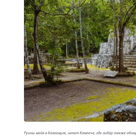
Руины майя в Калакмуле, штат Кампече, где лида́р также обн