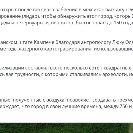
открыт после векового забвения в мексиканских джунгл
рование (лидар), чтобы обнаружить этот город, которы
и и резервуары, и, вероятно, был основан до 150 года 
анском штате Кампече благодаря антропологу Люку Ол
и методы лазерного картографирования, использовавшие
илизации составлял всего несколько сотен квадратных
сывая трудности, с которыми сталкивались археологи, и
ные, полученные с воздуха, позволяет создавать трехм
ерждает, что город в свои лучшие времена, между 750 и
.