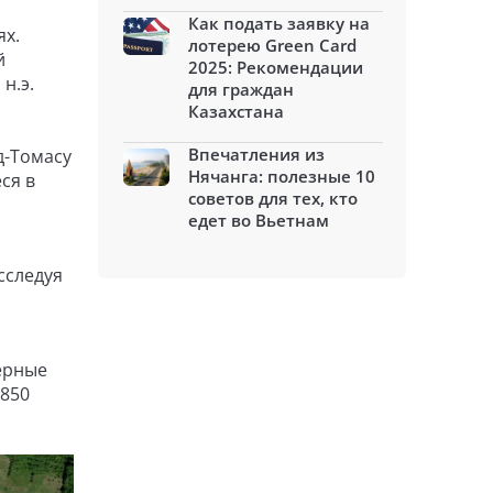
Как подать заявку на
ях.
лотерею Green Card
й
2025: Рекомендации
н.э.
для граждан
Казахстана
Впечатления из
д-Томасу
Нячанга: полезные 10
ся в
советов для тех, кто
едет во Вьетнам
сследуя
ерные
 850