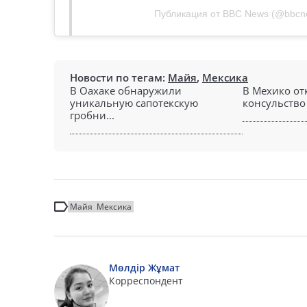
Публикация от BBC News (@bbcn
Новости по тегам:
Майя
,
Мексика
В Оахаке обнаружили
В Мехико от
уникальную сапотекскую
консульство 
гробни...
Майя
Мексика
Мөлдір Жұмат
Корреспондент