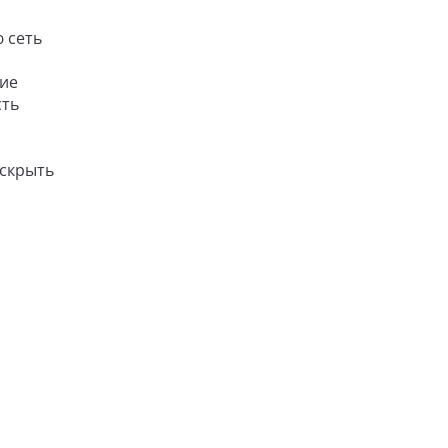
 сеть
тие
сть
аскрыть