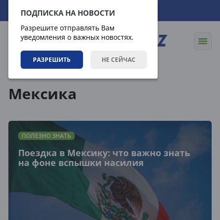
08.08.2026
09:53:22
ПОДПИСКА НА НОВОСТИ
Разрешите отправлять Вам
уведомления о важных новостях.
РАЗРЕШИТЬ
НЕ СЕЙЧАС
Теги
Мексика
ПОЛЕЗНО ЗНАТЬ
Поездка в Мексику: что важно знать
на фоне вспышки насилия