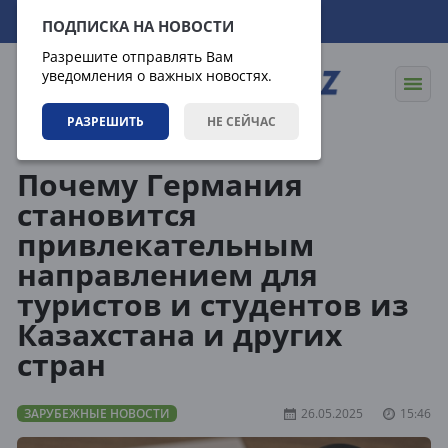
09.08.2026
17:54:49
ПОДПИСКА НА НОВОСТИ
Разрешите отправлять Вам
уведомления о важных новостях.
РАЗРЕШИТЬ
НЕ СЕЙЧАС
Новости
Зарубежные новости
Почему Германия
становится
привлекательным
направлением для
туристов и студентов из
Казахстана и других
стран
ЗАРУБЕЖНЫЕ НОВОСТИ
26.05.2025
15:46