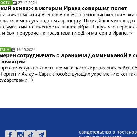
ВОСТИ
27.12.2024
кий экипаж в истории Ирана совершил полет
ой авиакомпании Aseman Airlines с полностью женским эки
млился в международном аэропорту Шахид Хашеминежад в
получил символическое название «Иран Бану», что переводи
, и был приурочен к празднованию Дня матери в Иране.
ТАНА
18.10.2024
амерен сотрудничать с Ираном и Доминиканой в 
 авиации
 практическую важность прямых пассажирских авиарейсов 
– Горган и Актау – Сари, способствующих укреплению контак
сударствами.
Свидетельство о постанов