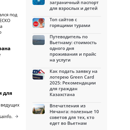
заграничный паспорт
для взрослых и детей
ался под
Топ сайтов с
НЕСКО
горящими турами
а
о
Путеводитель по
Вьетнаму: стоимость
рана
одного дня
проживания и прайс
е
на услуги
Как подать заявку на
лотерею Green Card
2025: Рекомендации
для граждан
м для
Казахстана
и ведущих
Впечатления из
Нячанга: полезные 10
ainfo.
советов для тех, кто
едет во Вьетнам