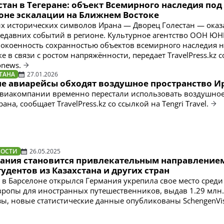
тан в Тегеране: объект Всемирного наследия под
фоне эскалации на Ближнем Востоке
х исторических символов Ирана — Дворец Голестан — оказ
недавних событий в регионе. Культурное агентство ООН Ю
окоенность сохранностью объектов всемирного наследия н
 в связи с ростом напряжённости, передает TravelPress.kz с
onews.
ТАНА
27.01.2026
ие авиарейсы обходят воздушное пространство И
авиакомпании временно перестали использовать воздушно
ана, сообщает TravelPress.kz со ссылкой на Tengri Travel.
ВОСТИ
26.05.2025
ания становится привлекательным направление
тудентов из Казахстана и других стран
у в Барселоне открылся Германия укрепила свое место сред
ропы для иностранных путешественников, выдав 1.29 млн.
ы, новые статистические данные опубликованы SchengenVis