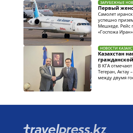
ЗАРУБЕЖНЫЕ НО
Первый женс
Самолет иранск
успешно призе
Мешхеде. Рейс 
«Госпожа Иран»
НОВОСТИ КАЗАХС
Казахстан н
гражданской
В КГА отмечают
Тегеран, Актау 
между двумя го