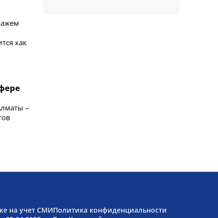
пажем
тся как
сфере
Алматы –
тов
ке на учет СМИ
Политика конфиденциальности