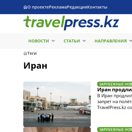
О проекте
Реклама
Редакция
Контакты
НОВОСТИ
СТАТЬИ
НАПРАВЛЕНИЯ
Теги
Иран
ЗАРУБЕЖНЫЕ НО
Иран продли
В Иран продлил
запрет на полё
TravelPress.kz с
ЗАРУБЕЖНЫЕ НО