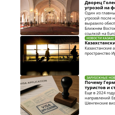
Дворец Голес
угрозой на 
Один из главны
угрозой после 
выразило обесп
Ближнем Востоке
ссылкой на Eur
НОВОСТИ КАЗАХС
Казахстанск
Казахстанские 
пространство Ир
ЗАРУБЕЖНЫЕ НО
Почему Герм
туристов и с
Еще в 2024 год
направлений Ев
Шенгенские виз