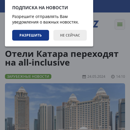
07.08.2026
13:00:17
ПОДПИСКА НА НОВОСТИ
Разрешите отправлять Вам
уведомления о важных новостях.
РАЗРЕШИТЬ
НЕ СЕЙЧАС
Новости
Зарубежные новости
Отели Катара переходят
на all-inclusive
ЗАРУБЕЖНЫЕ НОВОСТИ
24.05.2024
14:10