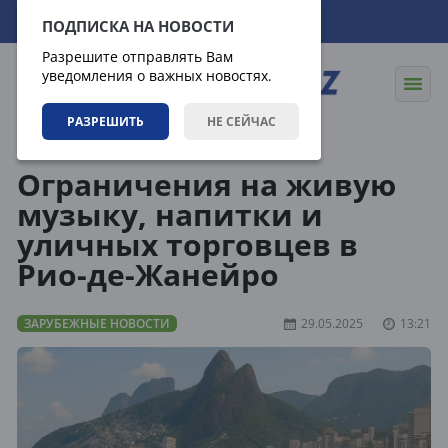
09.08.2026
08:59:03
ПОДПИСКА НА НОВОСТИ
Разрешите отправлять Вам
уведомления о важных новостях.
РАЗРЕШИТЬ
НЕ СЕЙЧАС
Новости
Зарубежные новости
Ограничения на живую
музыку, напитки и
уличных торговцев в
Рио-де-Жанейро
ЗАРУБЕЖНЫЕ НОВОСТИ
29.05.2025
13:21