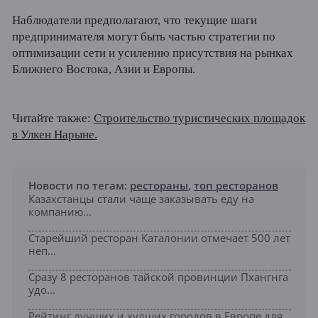
Наблюдатели предполагают, что текущие шаги
предпринимателя могут быть частью стратегии по
оптимизации сети и усилению присутствия на рынках
Ближнего Востока, Азии и Европы.
Читайте также:
Строительство туристических площадок
в Улкен Нарыне.
Новости по тегам:
рестораны
,
топ ресторанов
Казахстанцы стали чаще заказывать еду на
компанию...
Старейший ресторан Каталонии отмечает 500 лет
неп...
Сразу 8 ресторанов тайской провинции Пхангнга
удо...
Рейтинг лучших и худших городов в Европе для