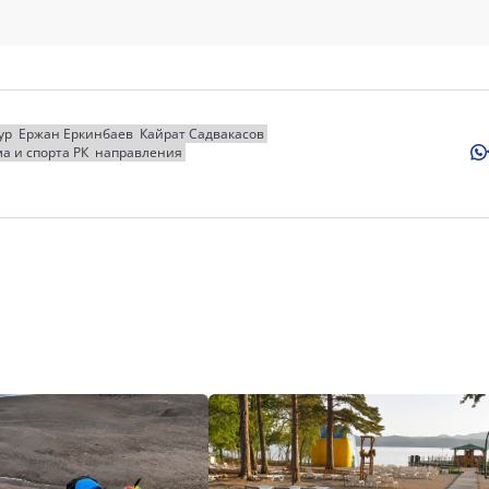
ур
Ержан Еркинбаев
Кайрат Садвакасов
а и спорта РК
направления