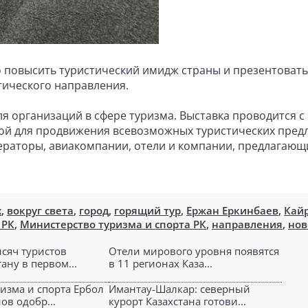
ло повысить туристический имидж страны и презентовать
тического направления.
для организаций в сфере туризма. Выставка проводится с
мой для продвижения всевозможных туристических пре
операторы, авиакомпании, отели и компании, предлагающ
х
,
вокруг света
,
город
,
горящий тур
,
Ержан Еркинбаев
,
Кай
 РК
,
Министерство туризма и спорта РК
,
направления
,
нов
ысяч туристов
Отели мирового уровня появятся
ану в первом...
в 11 регионах Каза...
изма и спорта Ербол
Имантау-Шалкар: северный
в одобр...
курорт Казахстана готови...