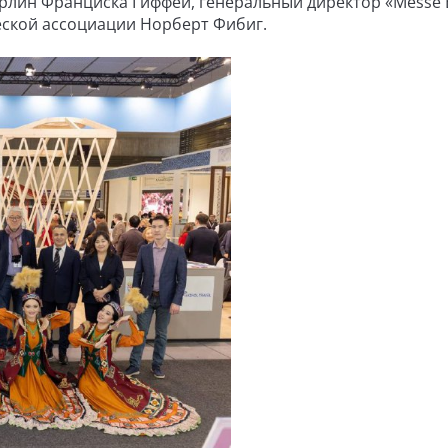
рлин Франциска Гиффей, генеральный директор «Messe B
еской ассоциации Норберт Фибиг.