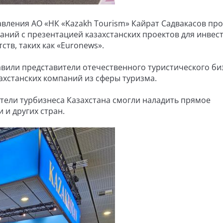
авления АО «НК «Kazakh Tourism» Кайрат Садвакасов пр
ний с презентацией казахстанских проектов для инвест
тв, таких как «Euronews».
авили представители отечественного туристического биз
ахстанских компаний из сферы туризма.
ители турбизнеса Казахстана смогли наладить прямое
 и других стран.