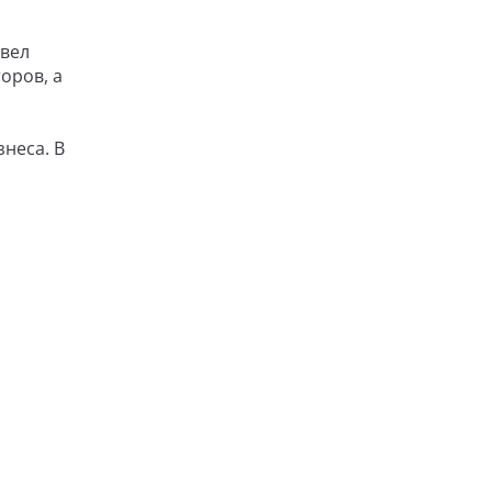
овел
оров, а
неса. В