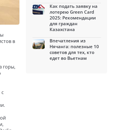
Как подать заявку на
лотерею Green Card
2025: Рекомендации
для граждан
Казахстана
ты
Впечатления из
истов в
Нячанга: полезные 10
советов для тех, кто
едет во Вьетнам
в горы,
о
 с
и.
ной
и,