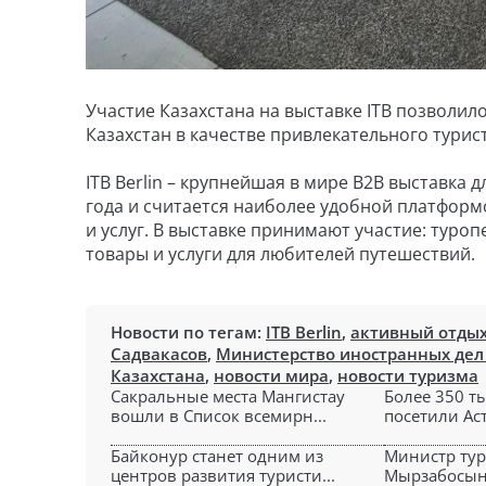
Участие Казахстана на выставке ITB позволи
Казахстан в качестве привлекательного турис
ITB Berlin – крупнейшая в мире B2B выставка 
года и считается наиболее удобной платфор
и услуг. В выставке принимают участие: тур
товары и услуги для любителей путешествий.
Новости по тегам:
ITB Berlin
,
активный отды
Садвакасов
,
Министерство иностранных дел
Казахстана
,
новости мира
,
новости туризма
Сакральные места Мангистау
Более 350 т
вошли в Список всемирн...
посетили Аст
Байконур станет одним из
Министр тур
центров развития туристи...
Мырзабосыно