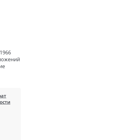
 1966
дложений
ие
рат
ости