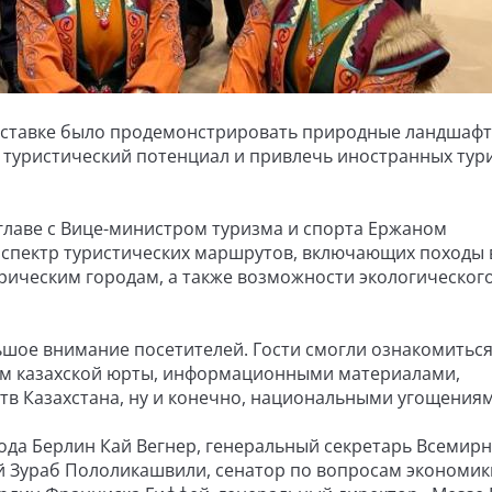
выставке было продемонстрировать природные ландшаф
ь туристический потенциал и привлечь иностранных тур
 главе с Вице-министром туризма и спорта Ержаном
 спектр туристических маршрутов, включающих походы 
орическим городам, а также возможности экологическог
шое внимание посетителей. Гости смогли ознакомиться
ом казахской юрты, информационными материалами,
тв Казахстана, ну и конечно, национальными угощениям
ода Берлин Кай Вегнер, генеральный секретарь Всемир
 Зураб Пололикашвили, сенатор по вопросам экономик