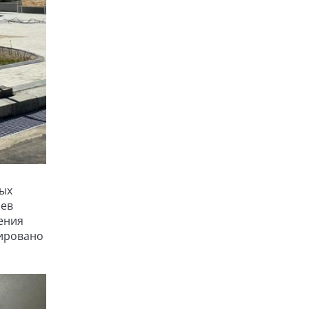
ных
иев
ения
нировано