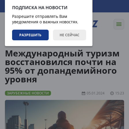
07.08.2026
03:25:17
ПОДПИСКА НА НОВОСТИ
Разрешите отправлять Вам
уведомления о важных новостях.
РАЗРЕШИТЬ
НЕ СЕЙЧАС
Новости
Зарубежные новости
Международный туризм
восстановился почти на
95% от допандемийного
уровня
ЗАРУБЕЖНЫЕ НОВОСТИ
05.01.2024
15:23