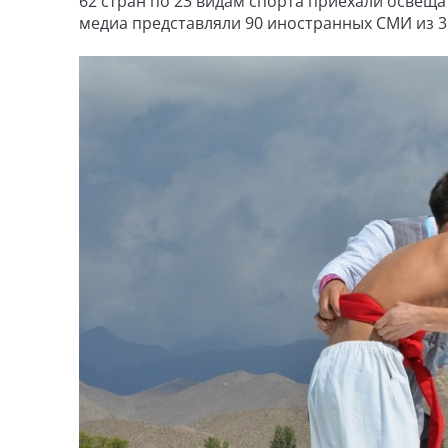
62 стран по 23 видам спорта приехали освеща
медиа представляли 90 иностранных СМИ из 3