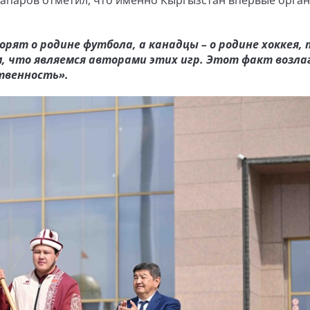
апаров отметил, что именно Кыргызстан впервые орга
рят о родине футбола, а канадцы – о родине хоккея, 
, что являемся авторами этих игр. Этот факт возл
твенность».