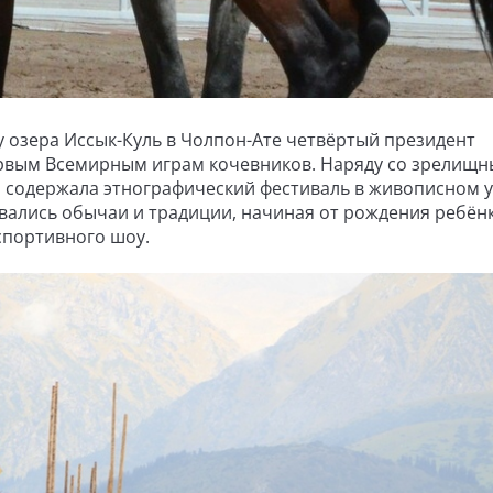
гу озера Иссык-Куль в Чолпон-Ате четвёртый президент
ервым Всемирным играм кочевников. Наряду со зрелищ
 содержала этнографический фестиваль в живописном 
ались обычаи и традиции, начиная от рождения ребёнк
спортивного шоу.