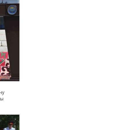
ну
ры