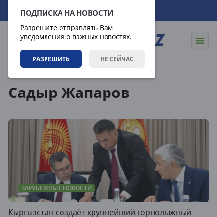
07.08.2026
13:27:29
ПОДПИСКА НА НОВОСТИ
Разрешите отправлять Вам
уведомления о важных новостях.
РАЗРЕШИТЬ
НЕ СЕЙЧАС
Теги
Садыр Жапаров
ЗАРУБЕЖНЫЕ НОВОСТИ
Кыргызстан создаёт крупнейший горнолыжный