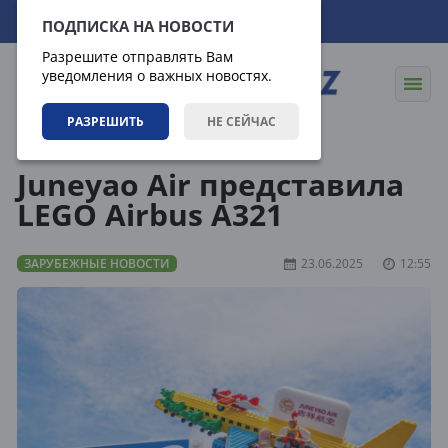
09.08.2026
12:35:43
ПОДПИСКА НА НОВОСТИ
Разрешите отправлять Вам
уведомления о важных новостях.
РАЗРЕШИТЬ
НЕ СЕЙЧАС
Новости
Зарубежные новости
Juneyao Air представила
LEGO Airbus A321
ЗАРУБЕЖНЫЕ НОВОСТИ
23.06.2025
12:55