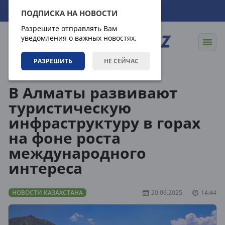
06.08.2026
22:20:40
ПОДПИСКА НА НОВОСТИ
Разрешите отправлять Вам
уведомления о важных новостях.
РАЗРЕШИТЬ
НЕ СЕЙЧАС
Новости
Новости Казахстана
В Алматы развивают
туристическую
инфраструктуру в горах
на фоне роста
международного
интереса
НОВОСТИ КАЗАХСТАНА
20.06.2025
14:44