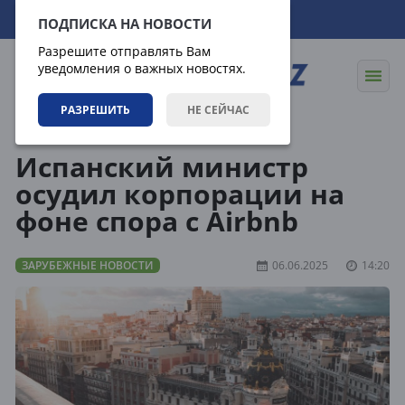
07.08.2026
08:42:32
ПОДПИСКА НА НОВОСТИ
Разрешите отправлять Вам
уведомления о важных новостях.
РАЗРЕШИТЬ
НЕ СЕЙЧАС
Новости
Зарубежные новости
Испанский министр
осудил корпорации на
фоне спора с Airbnb
ЗАРУБЕЖНЫЕ НОВОСТИ
06.06.2025
14:20