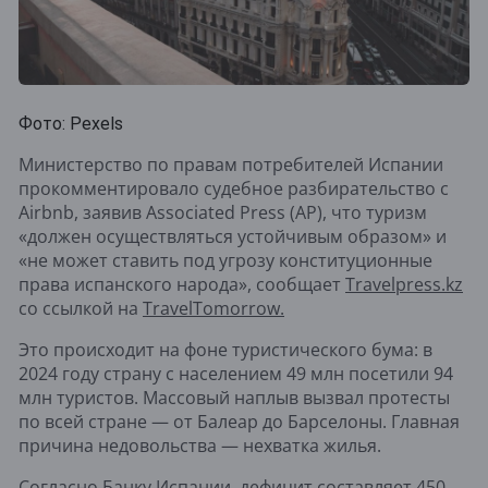
Фото: Pexels
Министерство по правам потребителей Испании
прокомментировало судебное разбирательство с
Airbnb, заявив Associated Press (AP), что туризм
«должен осуществляться устойчивым образом» и
«не может ставить под угрозу конституционные
права испанского народа», сообщает
Travelpress.kz
со ссылкой на
TravelTomorrow.
Это происходит на фоне туристического бума: в
2024 году страну с населением 49 млн посетили 94
млн туристов. Массовый наплыв вызвал протесты
по всей стране — от Балеар до Барселоны. Главная
причина недовольства — нехватка жилья.
Согласно Банку Испании, дефицит составляет 450