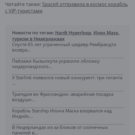
Читайте также:
SpaceX отправила в космос корабль
с VIP-туристами
Новости по тегам:
Hardt Hyperloop
,
Илон Маск
,
туризм в Нидерландах
Спустя 65 лет утраченный шедевр Рембрандта
возвра...
Пейзажи Кызылкупа украсили обложку
нидерландского...
У Starlink появился новый конкурент: три гиганта
...
Трагедия во Фрисландии: аварийная посадка
воздушн...
Корабль Starship Илона Маска взорвался над
Индийс...
В Нидерландах из-за бликов от солнечных
панелей в...