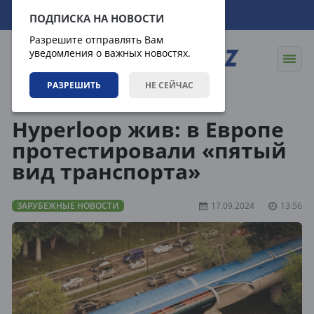
07.08.2026
07:18:28
ПОДПИСКА НА НОВОСТИ
Разрешите отправлять Вам
уведомления о важных новостях.
РАЗРЕШИТЬ
НЕ СЕЙЧАС
Новости
Зарубежные новости
Hyperloop жив: в Европе
протестировали «пятый
вид транспорта»
ЗАРУБЕЖНЫЕ НОВОСТИ
17.09.2024
13:56