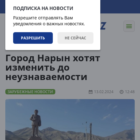
06.08.2026
14:39:32
ПОДПИСКА НА НОВОСТИ
Разрешите отправлять Вам
уведомления о важных новостях.
РАЗРЕШИТЬ
НЕ СЕЙЧАС
Новости
Зарубежные новости
Город Нарын хотят
изменить до
неузнаваемости
ЗАРУБЕЖНЫЕ НОВОСТИ
13.02.2024
12:48