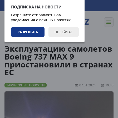
08.08.2026
06:16:01
ПОДПИСКА НА НОВОСТИ
Разрешите отправлять Вам
уведомления о важных новостях.
РАЗРЕШИТЬ
НЕ СЕЙЧАС
Новости
Зарубежные новости
Эксплуатацию самолетов
Boeing 737 MAX 9
приостановили в странах
ЕС
ЗАРУБЕЖНЫЕ НОВОСТИ
07.01.2024
19:40