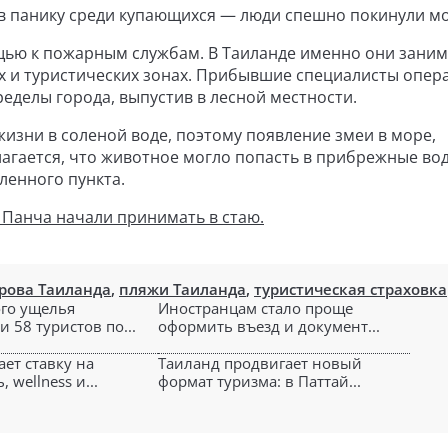
ав панику среди купающихся — люди спешно покинули мо
щью к пожарным службам. В Таиланде именно они зани
х и туристических зонах. Прибывшие специалисты опер
еделы города, выпустив в лесной местности.
изни в соленой воде, поэтому появление змеи в море,
лагается, что животное могло попасть в прибрежные во
ленного пункта.
Панча начали принимать в стаю.
рова Таиланда
,
пляжи Таиланда
,
туристическая страховка
ого ущелья
Иностранцам стало проще
 58 туристов по...
оформить въезд и документ...
ет ставку на
Таиланд продвигает новый
 wellness и...
формат туризма: в Паттай...