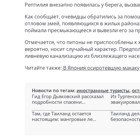
Рептилия внезапно появилась у берега, вызв
Как сообщает, очевидцы обратились за помо
отловом змей, появляющихся в жилых района
поймали пресмыкающееся и вывезли его за пр
Отмечается, что питоны не приспособлены к ж
вероятно, носит случайный характер. Предпо
ливневую канализацию из близлежащего насе
Читайте также:
В Япония осиротевшую макаку 
Новости по тегам:
иностранные туристы
,
ост
Гид Егор Дьяковский рассказал
Из Тургенск
подробности спасени...
эвакуировали
Там, где Таиланд остается
Таиланд дела
настоящим: мангровые ле...
безопасность,