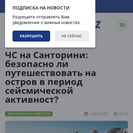
08.08.2026
11:29:50
ПОДПИСКА НА НОВОСТИ
Разрешите отправлять Вам
уведомления о важных новостях.
РАЗРЕШИТЬ
НЕ СЕЙЧАС
Новости
Зарубежные новости
ЧС на Санторини:
безопасно ли
путешествовать на
остров в период
сейсмической
активност?
ЗАРУБЕЖНЫЕ НОВОСТИ
12.02.2025
12:13