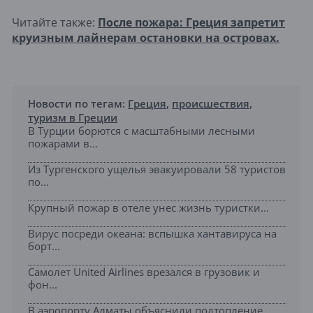
Читайте также:
После пожара: Греция запретит
круизным лайнерам остановки на островах.
Новости по тегам:
Греция
,
происшествия
,
туризм в Греции
В Турции борются с масштабными лесными
пожарами в...
Из Тургенского ущелья эвакуировали 58 туристов
по...
Крупный пожар в отеле унес жизнь туристки...
Вирус посреди океана: вспышка хантавируса на
борт...
Самолет United Airlines врезался в грузовик и
фон...
В аэропорту Алматы объяснили подтопление