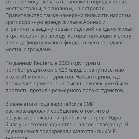
которые могут делать остановки в определённых
местах страны, в основном, на островах.
Правительство также намерено повысить налог на
краткосрочную аренду жилья в Афинах и
ограничить выдачу новых лицензий на сдачу жилья
в краткосрочную аренду, которая приводит к росту
цен и дефициту жилого фонда, от чего страдают
местные граждане.
По данным Reuters, в 2023 году туризм
принёс Греции около €20 млрд, страну посетило
около 31 миллион туристов. На Санторини, где
проживает примерно 20 тысяч человек, уже были
протесты против чрезмерного потока туристов.
В июне этого года европейские СМИ
растиражировали сообщение о том, что в
результате
пожара на греческом острове Идра
была уничтожена единственная сосновая роща. В
случившемся подозревали казахстанских VIP-
туристов.