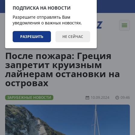
06.08.2026
19:45:14
ПОДПИСКА НА НОВОСТИ
Разрешите отправлять Вам
уведомления о важных новостях.
РАЗРЕШИТЬ
НЕ СЕЙЧАС
Новости
Зарубежные новости
После пожара: Греция
запретит круизным
лайнерам остановки на
островах
ЗАРУБЕЖНЫЕ НОВОСТИ
10.09.2024
09:46