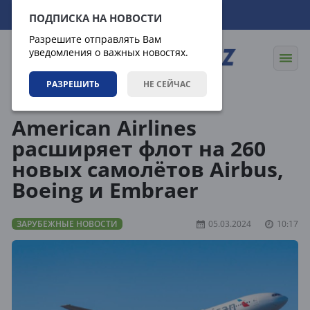
10.08.2026
15:55:44
ПОДПИСКА НА НОВОСТИ
Разрешите отправлять Вам
уведомления о важных новостях.
РАЗРЕШИТЬ
НЕ СЕЙЧАС
Новости
Зарубежные новости
American Airlines
расширяет флот на 260
новых самолётов Airbus,
Boeing и Embraer
ЗАРУБЕЖНЫЕ НОВОСТИ
05.03.2024
10:17