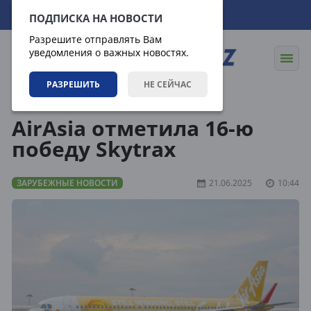
06.08.2026
09:49:29
ПОДПИСКА НА НОВОСТИ
Разрешите отправлять Вам
уведомления о важных новостях.
РАЗРЕШИТЬ
НЕ СЕЙЧАС
Новости
Зарубежные новости
AirAsia отметила 16-ю
победу Skytrax
ЗАРУБЕЖНЫЕ НОВОСТИ
21.06.2025
10:44