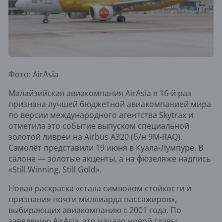
Фото: AirAsia
Малайзийская авиакомпания AirAsia в 16-й раз
признана лучшей бюджетной авиакомпанией мира
по версии международного агентства Skytrax и
отметила это событие выпуском специальной
золотой ливреи на Airbus A320 (б/н 9M-RAQ).
Самолёт представили 19 июня в Куала-Лумпуре. В
салоне — золотые акценты, а на фюзеляже надпись
«Still Winning, Still Gold».
Новая раскраска «стала символом стойкости и
признания почти миллиарда пассажиров»,
выбирающих авиакомпанию с 2001 года. По
заявлению AirAsia, это начало новой главы: