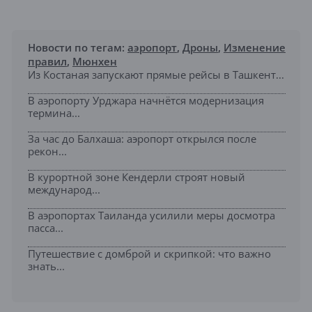
Новости по тегам:
аэропорт
,
Дроны
,
Изменение
правил
,
Мюнхен
Из Костаная запускают прямые рейсы в Ташкент...
В аэропорту Урджара начнётся модернизация
термина...
За час до Балхаша: аэропорт открылся после
рекон...
В курортной зоне Кендерли строят новый
международ...
В аэропортах Таиланда усилили меры досмотра
пасса...
Путешествие с домброй и скрипкой: что важно
знать...