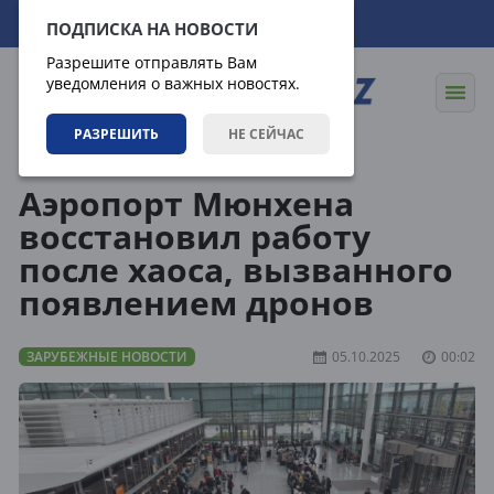
07.08.2026
07:24:00
ПОДПИСКА НА НОВОСТИ
Разрешите отправлять Вам
уведомления о важных новостях.
РАЗРЕШИТЬ
НЕ СЕЙЧАС
Новости
Зарубежные новости
Аэропорт Мюнхена
восстановил работу
после хаоса, вызванного
появлением дронов
ЗАРУБЕЖНЫЕ НОВОСТИ
05.10.2025
00:02