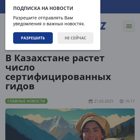
10.08.2026
13:16:22
ПОДПИСКА НА НОВОСТИ
Разрешите отправлять Вам
уведомления о важных новостях.
РАЗРЕШИТЬ
НЕ СЕЙЧАС
Новости
Главные новости
В Казахстане растет
число
сертифицированных
гидов
ГЛАВНЫЕ НОВОСТИ
21.02.2025
16:17