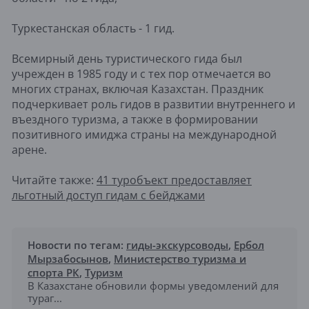
Туркестанская область - 1 гид.
Всемирный день туристического гида был
учрежден в 1985 году и с тех пор отмечается во
многих странах, включая Казахстан. Праздник
подчеркивает роль гидов в развитии внутреннего и
въездного туризма, а также в формировании
позитивного имиджа страны на международной
арене.
Читайте также:
41 туробъект предоставляет
льготный доступ гидам с бейджами
Новости по тегам:
гиды-экскурсоводы
,
Ербол
Мырзабосынов
,
Министерство туризма и
спорта РК
,
Туризм
В Казахстане обновили формы уведомлений для
тураг...