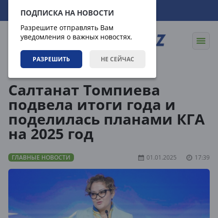
09.08.2026
17:09:20
ПОДПИСКА НА НОВОСТИ
Разрешите отправлять Вам
уведомления о важных новостях.
РАЗРЕШИТЬ
НЕ СЕЙЧАС
Новости
Главные новости
Салтанат Томпиева
подвела итоги года и
поделилась планами КГА
на 2025 год
ГЛАВНЫЕ НОВОСТИ
01.01.2025
17:39