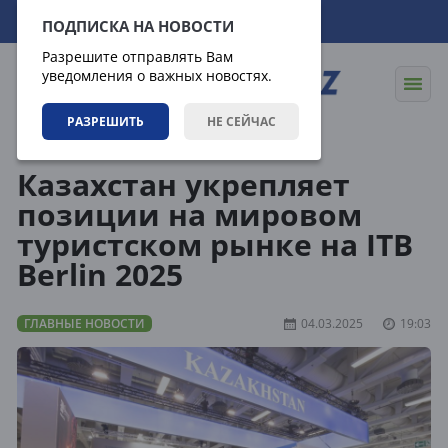
07.08.2026
10:56:34
ПОДПИСКА НА НОВОСТИ
Разрешите отправлять Вам
уведомления о важных новостях.
РАЗРЕШИТЬ
НЕ СЕЙЧАС
Новости
Главные новости
Казахстан укрепляет
позиции на мировом
туристском рынке на ITB
Berlin 2025
ГЛАВНЫЕ НОВОСТИ
04.03.2025
19:03