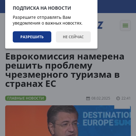
08.08.2026
03:48:01
ПОДПИСКА НА НОВОСТИ
Разрешите отправлять Вам
уведомления о важных новостях.
РАЗРЕШИТЬ
НЕ СЕЙЧАС
Новости
Главные новости
Еврокомиссия намерена
решить проблему
чрезмерного туризма в
странах ЕС
ГЛАВНЫЕ НОВОСТИ
08.02.2025
22:41