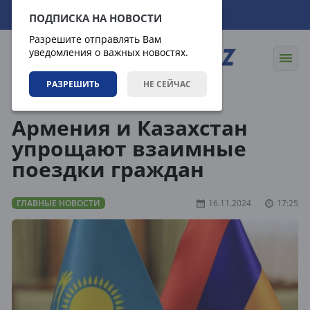
06.08.2026
19:47:59
ПОДПИСКА НА НОВОСТИ
Разрешите отправлять Вам
уведомления о важных новостях.
РАЗРЕШИТЬ
НЕ СЕЙЧАС
Новости
Главные новости
Армения и Казахстан
упрощают взаимные
поездки граждан
ГЛАВНЫЕ НОВОСТИ
16.11.2024
17:25