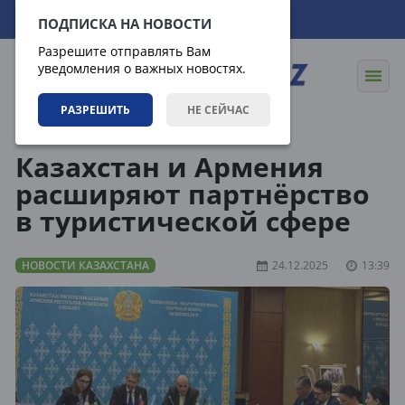
07.08.2026
10:54:07
ПОДПИСКА НА НОВОСТИ
Разрешите отправлять Вам
уведомления о важных новостях.
РАЗРЕШИТЬ
НЕ СЕЙЧАС
Новости
Новости Казахстана
Казахстан и Армения
расширяют партнёрство
в туристической сфере
НОВОСТИ КАЗАХСТАНА
24.12.2025
13:39