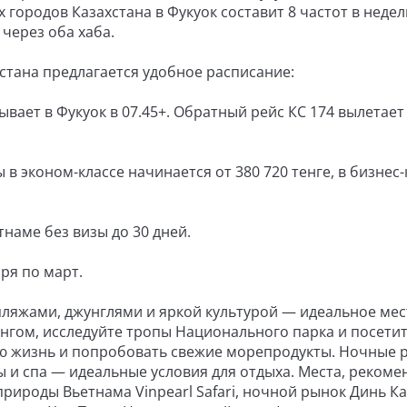
х городов Казахстана в Фукуок составит 8 частот в недел
через оба хаба.
тана предлагается удобное расписание:
ывает в Фукуок в 07.45+. Обратный рейс КС 174 вылетает
 эконом-классе начинается от 380 720 тенге, в бизнес-
тнаме без визы до 30 дней.
ря по март.
пляжами, джунглями и яркой культурой — идеальное мес
нгом, исследуйте тропы Национального парка и посети
ую жизнь и попробовать свежие морепродукты. Ночные 
ы и спа — идеальные условия для отдыха. Места, реком
ироды Вьетнама Vinpearl Safari, ночной рынок Динь Ка