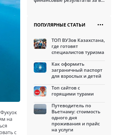
финансовые результаты за в...
ПОПУЛЯРНЫЕ СТАТЬИ
ТОП ВУЗов Казахстана,
где готовят
специалистов туризма
Как оформить
заграничный паспорт
для взрослых и детей
Топ сайтов с
горящими турами
Путеводитель по
Вьетнаму: стоимость
 Фукуок
одного дня
ям на
проживания и прайс
ься
на услуги
овать с