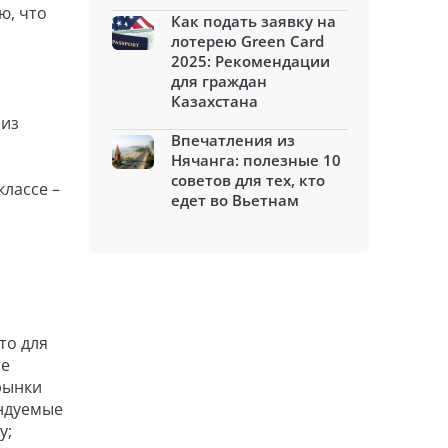
ю, что
Как подать заявку на
лотерею Green Card
2025: Рекомендации
для граждан
Казахстана
 из
Впечатления из
Нячанга: полезные 10
советов для тех, кто
классе –
едет во Вьетнам
то для
те
рынки
ендуемые
у;