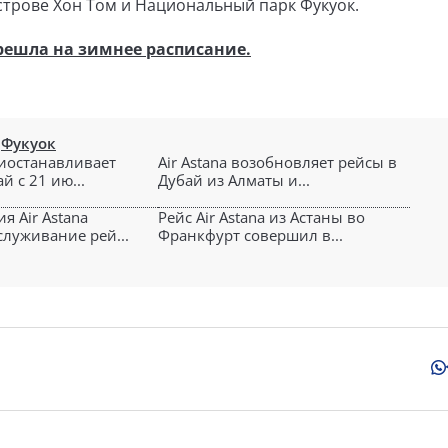
строве Хон Том и Национальный парк Фукуок.
решла на зимнее расписание.
,
Фукуок
риостанавливает
Air Astana возобновляет рейсы в
й с 21 ию...
Дубай из Алматы и...
я Air Astana
Рейс Air Astana из Астаны во
служивание рей...
Франкфурт совершил в...