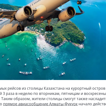
рямых рейсов из столицы Казахстана на курортный остров
ой 3 раза в неделю по вторникам, пятницам и воскресень
 Таким образом, жители столицы смогут также насладит
то
прямое авиасообщение Алматы-Фукуок
начало действ