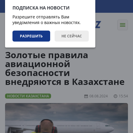
07.08.2026
20:51:47
ПОДПИСКА НА НОВОСТИ
Разрешите отправлять Вам
уведомления о важных новостях.
РАЗРЕШИТЬ
НЕ СЕЙЧАС
Новости
Новости Казахстана
Золотые правила
авиационной
безопасности
внедряются в Казахстане
НОВОСТИ КАЗАХСТАНА
08.08.2024
15:54