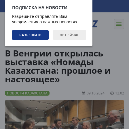
07.08.2026
18:15:36
ПОДПИСКА НА НОВОСТИ
Разрешите отправлять Вам
уведомления о важных новостях.
РАЗРЕШИТЬ
НЕ СЕЙЧАС
Новости
Новости Казахстана
В Венгрии открылась
выставка «Номады
Казахстана: прошлое и
настоящее»
НОВОСТИ КАЗАХСТАНА
09.10.2024
12:02