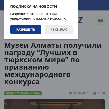
08.08.2026
12:22:03
ПОДПИСКА НА НОВОСТИ
Разрешите отправлять Вам
уведомления о важных новостях.
РАЗРЕШИТЬ
НЕ СЕЙЧАС
Новости
Новости Казахстана
Музеи Алматы получили
награду “Лучших в
тюркском мире” по
признанию
международного
конкурса
НОВОСТИ КАЗАХСТАНА
30.09.2024
11:58